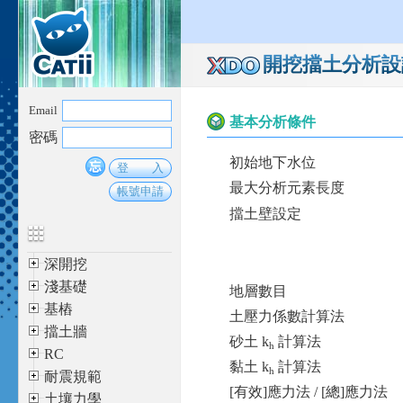
開挖擋土分析設
Email
基本分析條件
密碼
初始地下水位
最大分析元素長度
擋土壁設定
深開挖
淺基礎
地層數目
基樁
土壓力係數計算法
擋土牆
砂土 k
計算法
h
RC
黏土 k
計算法
h
耐震規範
[有效]應力法 / [總]應力法
土壤力學