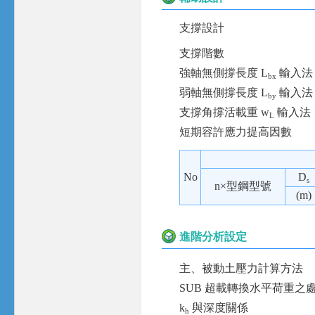
支撐設計
支撐階數
強軸無側撐長度 L
輸入法
bx
弱軸無側撐長度 L
輸入法
by
支撐角撐活載重 w
輸入法
L
短期容許應力提高因數
No
D
s
n×型鋼型號
(m)
進階分析設定
主、被動土壓力計算方法
SUB 超載轉換水平荷重之
k
與深度關係
h