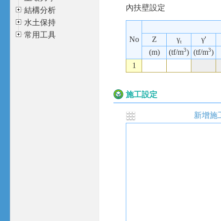
內扶壁設定
結構分析
水土保持
常用工具
No
Z
γ
γ'
t
3
3
(m)
(tf/m
)
(tf/m
)
1
施工設定
新增施